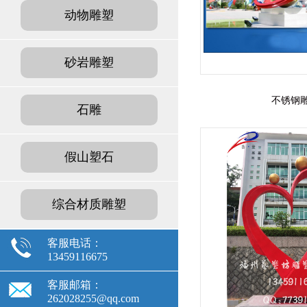
动物雕塑
砂岩雕塑
不锈钢
石雕
假山塑石
综合材质雕塑
客服电话：
13459116675
客服邮箱：
262028255@qq.com